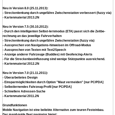
Neu in Version 8.0 (25.11.2013):
- Streckenlenkung durch ungefähre Zwischenstation verbessert (fuzzy via)
- Kartenmaterial 2013.2N
Neu in Version 7.5 (30.10.2012)
:
- Durch den intelligenten Selbst-lernmodus (ETA) passt sich die Zeitbe-
rechnung an das jeweilige Fahrverhalten
- Streckenlenkung durch ungefähre Zwischenstation (fuzzy via)
- Aussprechen von Navigations-hinweisen im Offroad-Modus
- Aussprechen von Texten mit Text2Speech
- Anzeige anderer Fahrzeuge (Buddies) mit Geofencing-Alerts
- Für die Streckenbeeinflussung sind wenige Stützpunkte ausreichend.
- Kartenmaterial 2012.2N
Neu in Version 7.0 (21.11.2011)
:
- Überarbeitetes Design
- Einsparmöglichkeiten durch Option "Maut vermeiden" [nur PC/PDA]
- Selbstlernendes Fahrzeug-Profil [nur PC/PDA]
- Schnellere Adressen-Suche
- Kartenmaterial 2011.2N
Grundfunktionen
Mobile Navigation ist eine beliebte Alternative zum teuren Festeinbau.
Der map&guide fleet navigator bietet: