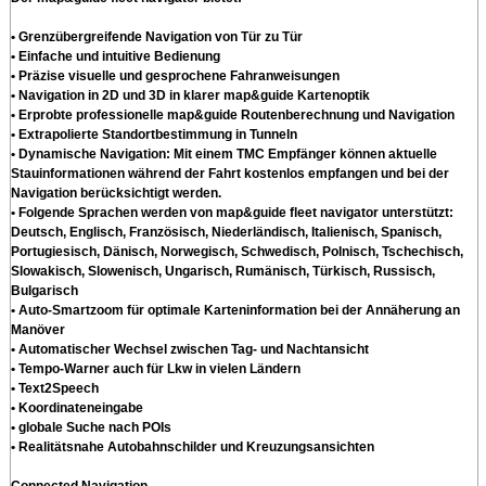
• Grenzübergreifende Navigation von Tür zu Tür
• Einfache und intuitive Bedienung
• Präzise visuelle und gesprochene Fahranweisungen
• Navigation in 2D und 3D in klarer map&guide Kartenoptik
• Erprobte professionelle map&guide Routenberechnung und Navigation
• Extrapolierte Standortbestimmung in Tunneln
• Dynamische Navigation: Mit einem TMC Empfänger können aktuelle
Stauinformationen während der Fahrt kostenlos empfangen und bei der
Navigation berücksichtigt werden.
• Folgende Sprachen werden von map&guide fleet navigator unterstützt:
Deutsch, Englisch, Französisch, Niederländisch, Italienisch, Spanisch,
Portugiesisch, Dänisch, Norwegisch, Schwedisch, Polnisch, Tschechisch,
Slowakisch, Slowenisch, Ungarisch, Rumänisch, Türkisch, Russisch,
Bulgarisch
• Auto-Smartzoom für optimale Karteninformation bei der Annäherung an
Manöver
• Automatischer Wechsel zwischen Tag- und Nachtansicht
• Tempo-Warner auch für Lkw in vielen Ländern
• Text2Speech
• Koordinateneingabe
• globale Suche nach POIs
• Realitätsnahe Autobahnschilder und Kreuzungsansichten
Connected Navigation