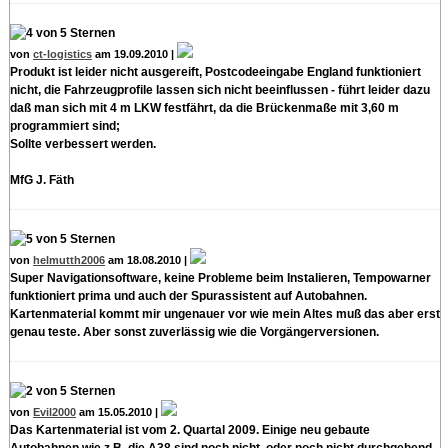
von
ct-logistics
am 19.09.2010 |
Produkt ist leider nicht ausgereift, Postcodeeingabe England funktioniert
nicht, die Fahrzeugprofile lassen sich nicht beeinflussen - führt leider dazu
daß man sich mit 4 m LKW festfährt, da die Brückenmaße mit 3,60 m
programmiert sind;
Sollte verbessert werden.
MfG J. Fäth
von
helmutth2006
am 18.08.2010 |
Super Navigationsoftware, keine Probleme beim Instalieren, Tempowarner
funktioniert prima und auch der Spurassistent auf Autobahnen.
Kartenmaterial kommt mir ungenauer vor wie mein Altes muß das aber erst
genau teste. Aber sonst zuverlässig wie die Vorgängerversionen.
von
Evil2000
am 15.05.2010 |
Das Kartenmaterial ist vom 2. Quartal 2009. Einige neu gebaute
Autobahnen wie z.B. die A38 sind noch nicht, oder noch nicht durchgehend