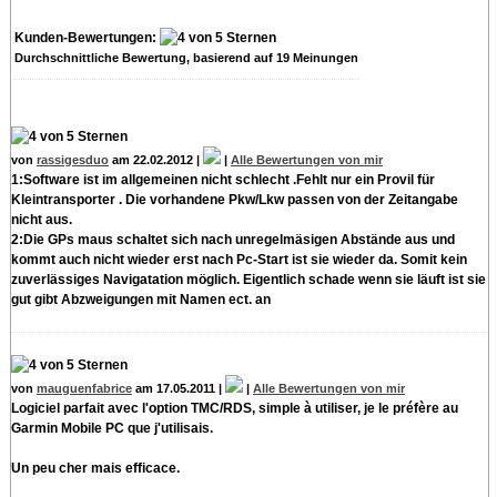
Kunden-Bewertungen:
Durchschnittliche Bewertung, basierend auf
19
Meinungen
von
rassigesduo
am 22.02.2012 |
|
Alle Bewertungen von mir
1:Software ist im allgemeinen nicht schlecht .Fehlt nur ein Provil für
Kleintransporter . Die vorhandene Pkw/Lkw passen von der Zeitangabe
nicht aus.
2:Die GPs maus schaltet sich nach unregelmäsigen Abstände aus und
kommt auch nicht wieder erst nach Pc-Start ist sie wieder da. Somit kein
zuverlässiges Navigatation möglich. Eigentlich schade wenn sie läuft ist sie
gut gibt Abzweigungen mit Namen ect. an
von
mauguenfabrice
am 17.05.2011 |
|
Alle Bewertungen von mir
Logiciel parfait avec l'option TMC/RDS, simple à utiliser, je le préfère au
Garmin Mobile PC que j'utilisais.
Un peu cher mais efficace.