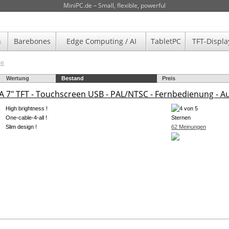
MiniPC.de – Small, flexible, powerful
n
Barebones
Edge Computing / AI
TabletPC
TFT-Displa
de
Wertung
Bestand
Preis
 7" TFT - Touchscreen USB - PAL/NTSC - Fernbedienung - Au
High brightness !
One-cable-4-all !
Slim design !
62 Meinungen