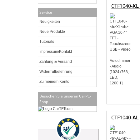
CTF1040-
XL
Service
Neuigkeiten
Neue Produkte
Tutorials
Impressum/Kontakt
Zahlung & Versand
Widerrrufbelehrung
Zu meinem Konto
Besuchen Sie unseren CarPC-
Shop
CTF1040-
AL