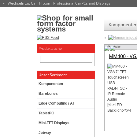
« Wechseln zu: CarTFT.com
: Professional CarPCs and Displays
Komponente
minipc.
Produkt
Produktsuche
MM400 - VGA
Unser Sortiment
Komponenten
Barebones
Edge Computing / AI
TabletPC
Mini-TFT Displays
Jetway