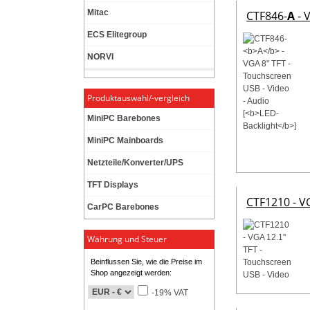
Mitac
CTF846-
A
- 
ECS Elitegroup
NORVI
Produktauswahl/-vergleich
MiniPC Barebones
MiniPC Mainboards
Netzteile/Konverter/UPS
TFT Displays
CTF1210 - V
CarPC Barebones
Währung und Steuer
Beinflussen Sie, wie die Preise im
Shop angezeigt werden:
-19% VAT