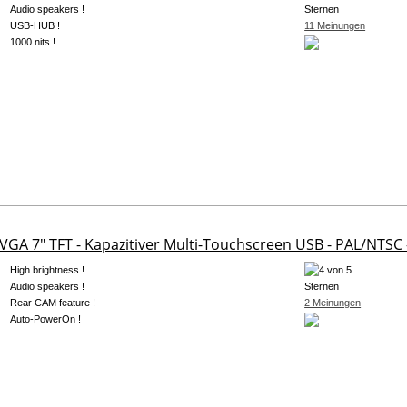
Audio speakers !
USB-HUB !
11 Meinungen
1000 nits !
VGA 7" TFT - Kapazitiver Multi-Touchscreen USB - PAL/NTSC -
High brightness !
Audio speakers !
Rear CAM feature !
2 Meinungen
Auto-PowerOn !