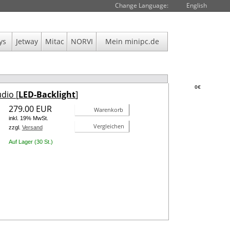
Change Language:
English
ys
Jetway
Mitac
NORVI
Mein minipc.de
0€
dio [
LED-Backlight
]
279.00 EUR
Warenkorb
inkl. 19% MwSt.
Vergleichen
zzgl.
Versand
Auf Lager (30 St.)