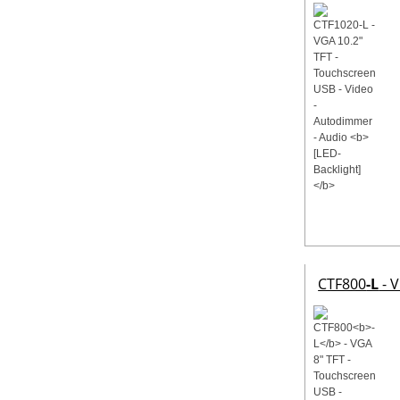
CTF800
-L
- V