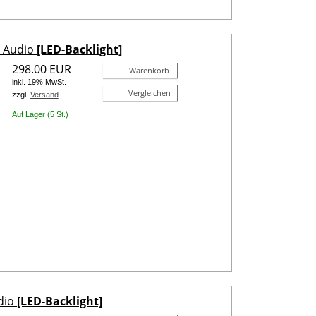
- Audio
[LED-Backlight]
298.00 EUR
Warenkorb
inkl. 19% MwSt.
Vergleichen
zzgl.
Versand
Auf Lager (5 St.)
udio
[LED-Backlight]