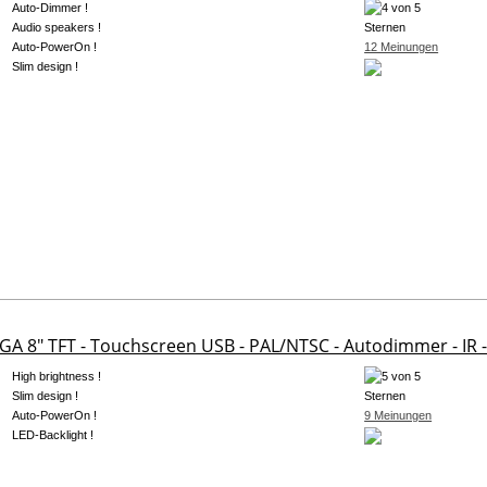
Auto-Dimmer !
Audio speakers !
Auto-PowerOn !
12 Meinungen
Slim design !
GA 8" TFT - Touchscreen USB - PAL/NTSC - Autodimmer - IR 
High brightness !
Slim design !
Auto-PowerOn !
9 Meinungen
LED-Backlight !