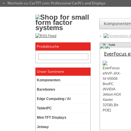
« Wechseln zu: CarTFT.com
: Professional CarPCs and Displays
Komponente
minipc.
Produkt
Produktsuche
EverFocus e
Unser Sortiment
Komponenten
Barebones
Edge Computing / AI
TabletPC
Mini-TFT Displays
Jetway