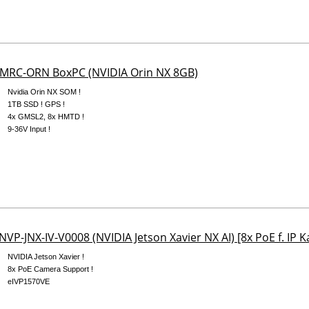
AMRC-ORN BoxPC (NVIDIA Orin NX 8GB)
Nvidia Orin NX SOM !
1TB SSD ! GPS !
4x GMSL2, 8x HMTD !
9-36V Input !
VP-JNX-IV-V0008 (NVIDIA Jetson Xavier NX AI) [8x PoE f. IP 
NVIDIA Jetson Xavier !
8x PoE Camera Support !
eIVP1570VE