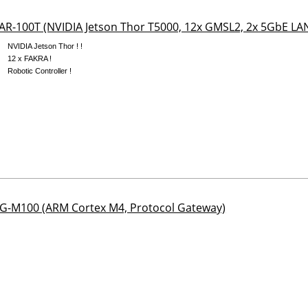
AR-100T (NVIDIA Jetson Thor T5000, 12x GMSL2, 2x 5GbE LA
NVIDIA Jetson Thor ! !
12 x FAKRA !
Robotic Controller !
G-M100 (ARM Cortex M4, Protocol Gateway)