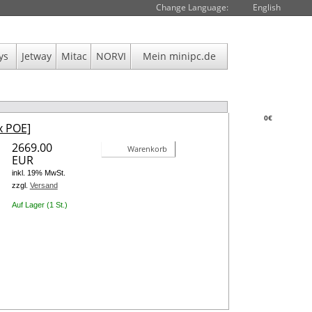
Change Language:
English
ys
Jetway
Mitac
NORVI
Mein minipc.de
0€
x POE]
2669.00
Warenkorb
EUR
inkl. 19% MwSt.
zzgl.
Versand
Auf Lager (1 St.)