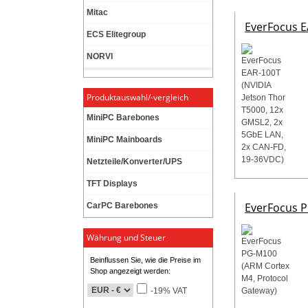
Mitac
EverFocus E
ECS Elitegroup
NORVI
Produktauswahl/-vergleich
MiniPC Barebones
MiniPC Mainboards
Netzteile/Konverter/UPS
TFT Displays
EverFocus P
CarPC Barebones
Währung und Steuer
Beinflussen Sie, wie die Preise im
Shop angezeigt werden:
-19% VAT