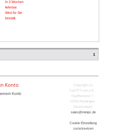
In 3 Wochen
lieferbar.
Wird für Sie
bestellt.
1
in Konto
Copyright (c)
CarTFT.com e.K. -
meinem Konto
Hauffstrasse 7 -
72762 Reutlingen -
Deutschland.
sales@minipc.de
Cookie-Einstellung
zurücksetzen