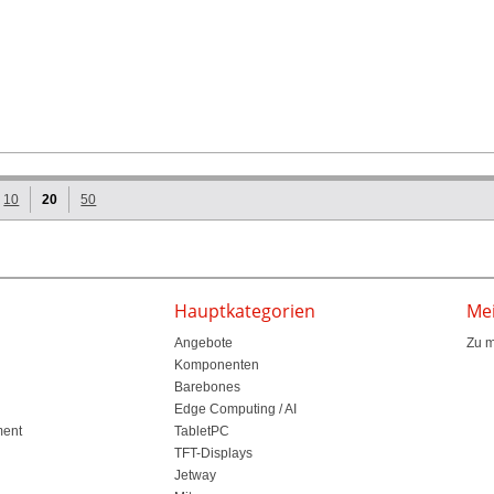
10
20
50
Hauptkategorien
Me
Angebote
Zu 
Komponenten
Barebones
Edge Computing / AI
ment
TabletPC
TFT-Displays
Jetway