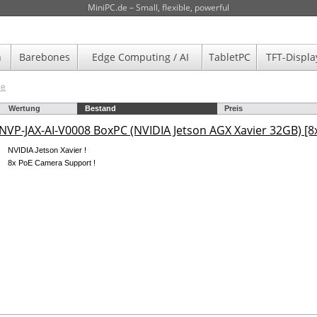
MiniPC.de – Small, flexible, powerful
n
Barebones
Edge Computing / AI
TabletPC
TFT-Displa
de
Wertung
Bestand
Preis
NVP-JAX-AI-V0008 BoxPC (NVIDIA Jetson AGX Xavier 32GB) [8
NVIDIA Jetson Xavier !
8x PoE Camera Support !