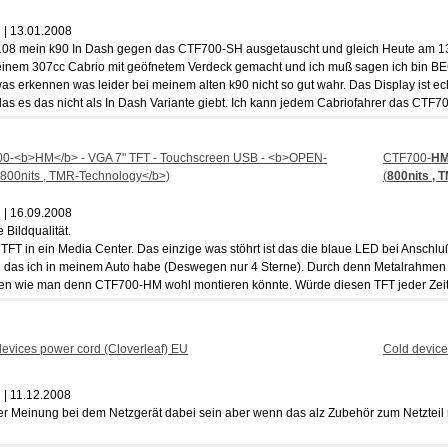
| 13.01.2008
.08 mein k90 In Dash gegen das CTF700-SH ausgetauscht und gleich Heute am 1
einem 307cc Cabrio mit geöfnetem Verdeck gemacht und ich muß sagen ich bin B
s erkennen was leider bei meinem alten k90 nicht so gut wahr. Das Display ist ech
das es das nicht als In Dash Variante giebt. Ich kann jedem Cabriofahrer das CT
CTF700-
H
(
800nits , 
| 16.09.2008
 Bildqualität.
 TFT in ein Media Center. Das einzige was stöhrt ist das die blaue LED bei Anschl
as ich in meinem Auto habe (Deswegen nur 4 Sterne). Durch denn Metalrahmen i
en wie man denn CTF700-HM wohl montieren könnte. Würde diesen TFT jeder Zeit
Cold device
| 11.12.2008
r Meinung bei dem Netzgerät dabei sein aber wenn das alz Zubehör zum Netzteil mit
8