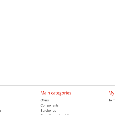
Main categories
My
Offers
To m
Components
g
Barebones