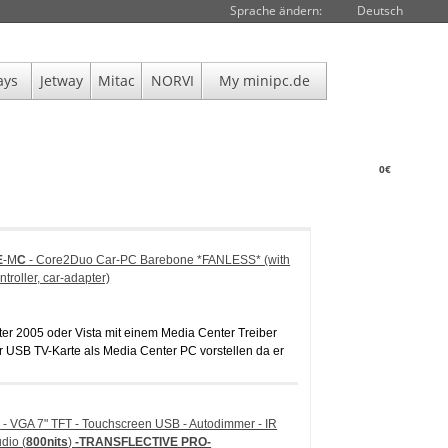
Sprache ändern:
Deutsch
ays
Jetway
Mitac
NORVI
My minipc.de
0€
E
-M
C
- Core2Duo Car-PC Barebone *FANLESS* (with
ntroller, car-adapter)
ter 2005 oder Vista mit einem Media Center Treiber
r USB TV-Karte als Media Center PC vorstellen da er
H
- VGA 7" TFT - Touchscreen USB - Autodimmer - IR
dio (
800nits
)
-TRANSFLECTIVE PRO-