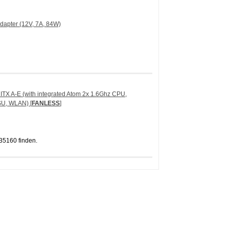
dapter (12V, 7A, 84W)
TX A-E (with integrated Atom 2x 1.6Ghz CPU,
U, WLAN) [
FANLESS
]
35160 finden.