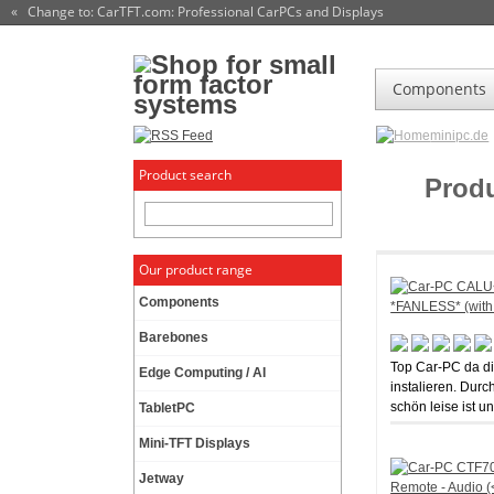
« Change to: CarTFT.com
: Professional CarPCs and Displays
Components
minipc.de
Product search
Prod
Our product range
Components
Barebones
Top Car-PC da di
Edge Computing / AI
instalieren. Dur
schön leise ist u
TabletPC
Mini-TFT Displays
Jetway