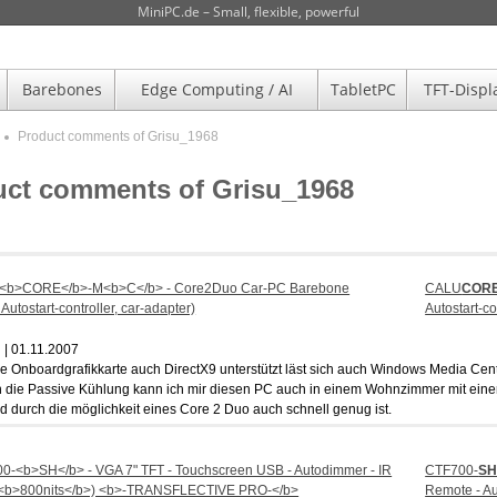
MiniPC.de – Small, flexible, powerful
Barebones
Edge Computing / AI
TabletPC
TFT-Displ
Product comments of Grisu_1968
uct comments of Grisu_1968
CALU
COR
Autostart-co
| 01.11.2007
e Onboardgrafikkarte auch DirectX9 unterstützt läst sich auch Windows Media Cen
ch die Passive Kühlung kann ich mir diesen PC auch in einem Wohnzimmer mit eine
nd durch die möglichkeit eines Core 2 Duo auch schnell genug ist.
CTF700-
S
Remote - Au