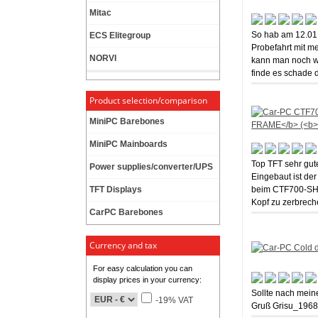
Mitac
So hab am 12.01
ECS Elitegroup
Probefahrt mit m
NORVI
kann man noch wa
finde es schade 
Product selection/comparison
MiniPC Barebones
MiniPC Mainboards
Top TFT sehr gute
Power supplies/converter/UPS
Eingebaut ist der
TFT Displays
beim CTF700-SH d
Kopf zu zerbrech
CarPC Barebones
Currency and tax
For easy calculation you can
display prices in your currency:
Sollte nach meine
-19% VAT
Gruß Grisu_196