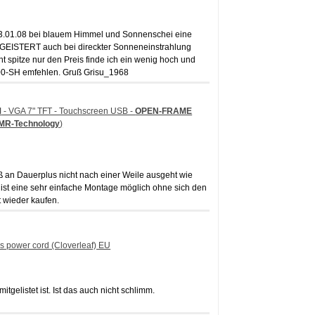
3.01.08 bei blauem Himmel und Sonnenschei eine
EGEISTERT auch bei direckter Sonneneinstrahlung
t spitze nur den Preis finde ich ein wenig hoch und
F700-SH emfehlen. Gruß Grisu_1968
M
- VGA 7" TFT - Touchscreen USB -
OPEN-FRAME
TMR-Technology
)
uß an Dauerplus nicht nach einer Weile ausgeht wie
st eine sehr einfache Montage möglich ohne sich den
 wieder kaufen.
s power cord (Cloverleaf) EU
gelistet ist. Ist das auch nicht schlimm.