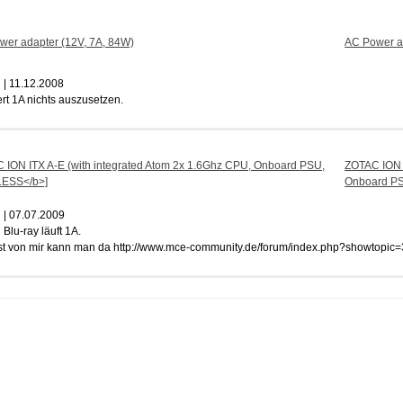
AC Power a
| 11.12.2008
iert 1A nichts auszusetzen.
8
ZOTAC ION I
Onboard PS
| 07.07.2009
Blu-ray läuft 1A.
st von mir kann man da http://www.mce-community.de/forum/index.php?showtopic=
8