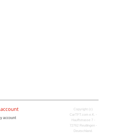
 account
Copyright (c)
CarTFT.com e.K. -
y account
Hauffstrasse 7 -
72762 Reutlingen -
Deutschland.