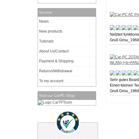
Service
News
New products
Netzteil funktion
Gruß Grisu_196
Tutorials
About Us/Contact
Payment & Shipping
Returns/Withdrawal
Sehr gutes Board 
To my account
Einen kleinen Te
Gruß Grisu_196
Visit our CarPC-Shop