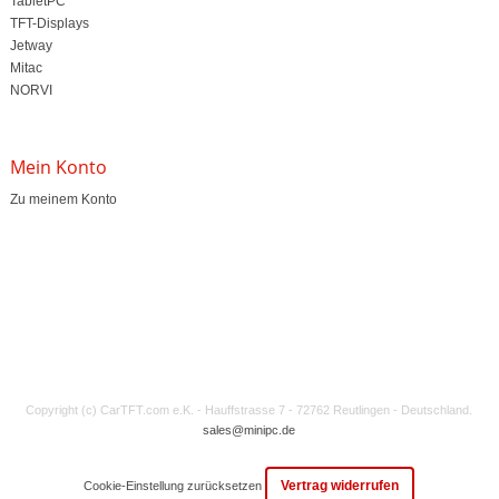
TabletPC
TFT-Displays
Jetway
Mitac
NORVI
Mein Konto
Zu meinem Konto
Copyright (c) CarTFT.com e.K. - Hauffstrasse 7 - 72762 Reutlingen - Deutschland.
sales@minipc.de
Vertrag widerrufen
Cookie-Einstellung zurücksetzen