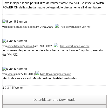
Cavo indispensabile per l'utilizzo dell'alimentatore M4-ATX. Gestisce lo switch
POWER ON della scheda madre collegandolo direttamente all'alimentatore.
von
mauro.braga@live.com
am 04.01.2016 |
|
Alle Bewertungen von mir
von
chinellidavide@libero.it
am 09.03.2012 |
|
Alle Bewertungen von mir
Indispensabile per far accendere la scheda madre tramite l'impulso generato
dall'M4-ATX
von
Moersl
am 27.06.2011 |
|
Alle Bewertungen von mir
Macht das was es soll. Mainboard und Netzteil verbinden....
1
2
3
4
5
Weiter
Datenblätter und Downloads