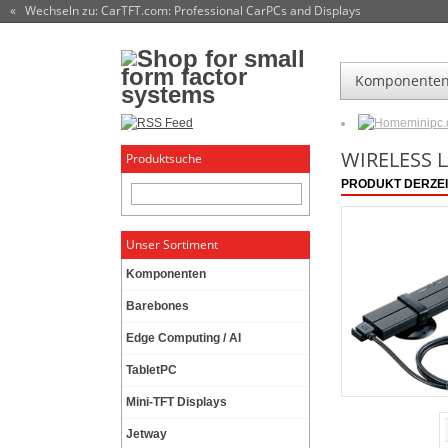
« Wechseln zu: CarTFT.com
: Professional CarPCs and Displays
Komponente
minipc
WIRELESS 
Produktsuche
PRODUKT DERZEIT
Unser Sortiment
Komponenten
Barebones
Edge Computing / AI
TabletPC
Mini-TFT Displays
Jetway