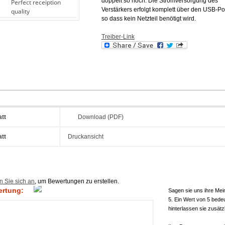
doppelt so hoch. Die Stromversorgung des
Perfect receiption
Verstärkers erfolgt komplett über den USB-Por
quality
so dass kein Netzteil benötigt wird.
Treiber-Link
att
Download (PDF)
att
Druckansicht
n Sie sich an
, um Bewertungen zu erstellen.
ertung:
Sagen sie uns ihre Mei
5. Ein Wert von 5 bede
hinterlassen sie zusätz