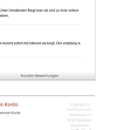
Unter Umständen fliegt man ab und zu trotz vollem
leben.
kommt sofort mit internet versorgt. Der empfang is
Kunden-Bewertungen
in Konto
Copyright (c)
CarTFT.com e.K. -
meinem Konto
Hauffstrasse 7 -
72762 Reutlingen -
Deutschland.