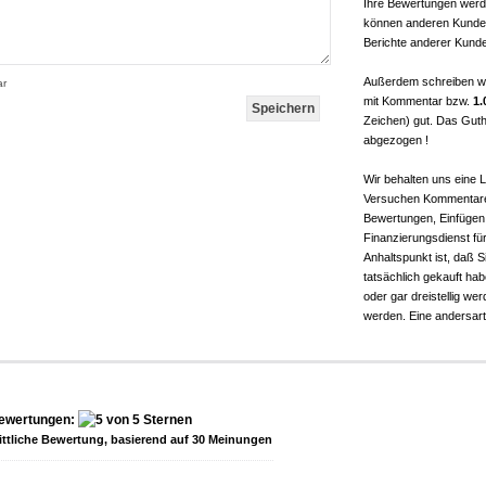
Ihre Bewertungen werde
können anderen Kunden
Berichte anderer Kunde
Außerdem schreiben w
ar
mit Kommentar bzw.
1.
Zeichen) gut. Das Guth
abgezogen !
Wir behalten uns eine
Versuchen Kommentare 
Bewertungen, Einfügen
Finanzierungsdienst für 
Anhaltspunkt ist, daß 
tatsächlich gekauft ha
oder gar dreistellig w
werden. Eine andersarti
ewertungen:
ttliche Bewertung, basierend auf
30
Meinungen