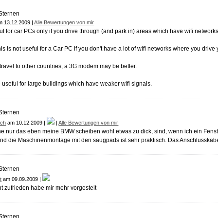
 13.12.2009 |
Alle Bewertungen von mir
ful for car PCs only if you drive through (and park in) areas which have wifi netwo
is is not useful for a Car PC if you don't have a lot of wifi networks where you drive 
t travel to other countries, a 3G modem may be better.
 useful for large buildings which have weaker wifi signals.
och
am 10.12.2009 |
|
Alle Bewertungen von mir
e nur das eben meine BMW scheiben wohl etwas zu dick, sind, wenn ich ein Fenster
nd die Maschinenmontage mit den saugpads ist sehr praktisch. Das Anschlusskabel 
t
am 09.09.2009 |
ht zufrieden habe mir mehr vorgestelt