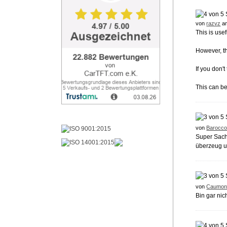
von
razvz
am
This is use
However, th
If you don'
This can be
von
Barocc
Super Sach
überzeug u
von
Caumon
Bin gar nic