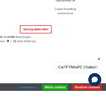
sales@minipc.de
Cookie-Einstellung
zurücksetzen
Vertrag widerrufen
.00
mit
22.882
Bewertungen
ormen
|
23
Jahre Erfahrung
CarTFT/MiniPC Chatbot !
Customize
Allow cookies
Disallow cookies