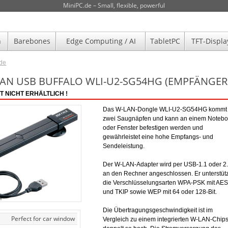
MiniPC.de – Small, flexible, powerful
n
Barebones
Edge Computing / AI
TabletPC
TFT-Displa
.de
LAN USB BUFFALO WLI-U2-SG54HG (EMPFÄNGE
 NICHT ERHÄLTLICH !
Das W-LAN-Dongle WLI-U2-SG54HG kommt 
zwei Saugnäpfen und kann an einem Noteb
oder Fenster befestigen werden und
gewährleistet eine hohe Empfangs- und
Sendeleistung.
Der W-LAN-Adapter wird per USB-1.1 oder 2
an den Rechner angeschlossen. Er unterstütz
die Verschlüsselungsarten WPA-PSK mit AES
und TKIP sowie WEP mit 64 oder 128-Bit.
Die Übertragungsgeschwindigkeit ist im
Perfect for car window
Vergleich zu einem integrierten W-LAN-Chips