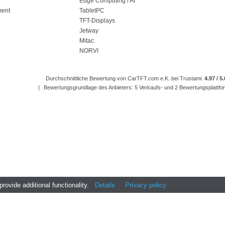
Edge Computing / AI
ment
TabletPC
TFT-Displays
Jetway
Mitac
NORVI
Durchschnittliche Bewertung von CarTFT.com e.K. bei Trustami:
4.97 / 5
|
Bewertungsgrundlage des Anbieters: 5 Verkaufs- und 2 Bewertungsplattf
ovide additional functionality.
Details
Privacy policy