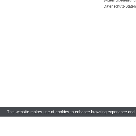
Widerrrufbelehrung
Datenschutz-State
This website makes use of cookies to enhance browsing experience and pr