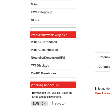
Mitac
ECS Elitegroup
NORVI
Produktauswahl/-vergleich
MiniPC Barebones
MiniPC Mainboards
Datenbl
Netzteile/Konverter/UPS
TFT Displays
Datenbl
CarPC Barebones
Währung und Steuer
Bitte
melde
Ihre Bew
Beinflussen Sie, wie die Preise im
Shop angezeigt werden:
-19% VAT