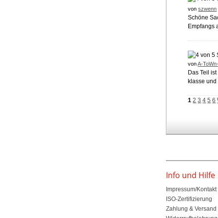
von
szwenn
Schöne Sac
Empfangs a
von
A-ToWn
Das Teil is
klasse und 
1
2
3
4
5
6
Info und Hilfe
Impressum/Kontakt
ISO-Zertifizierung
Zahlung & Versand