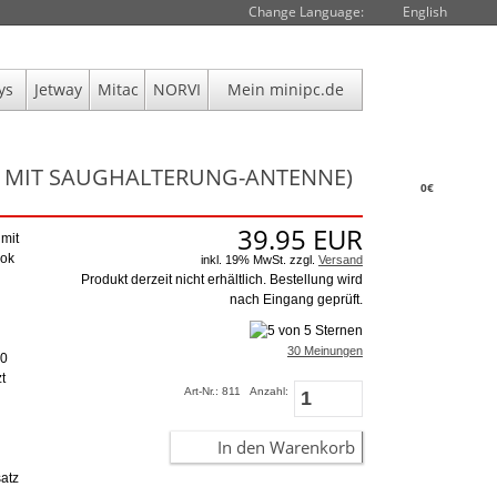
Change Language:
English
ys
Jetway
Mitac
NORVI
Mein minipc.de
R MIT SAUGHALTERUNG-ANTENNE)
0€
39.95
EUR
mit
ook
inkl. 19% MwSt. zzgl.
Versand
Produkt derzeit nicht erhältlich. Bestellung wird
nach Eingang geprüft.
30 Meinungen
.0
t
Art-Nr.: 811
Anzahl:
In den Warenkorb
atz