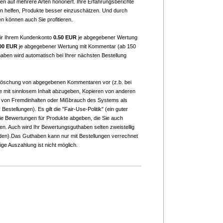
n auf mehrere Arten honoriert. Ihre Erfahrungsberichte
 helfen, Produkte besser einzuschätzen. Und durch
n können auch Sie profitieren.
ir Ihrem Kundenkonto
0.50 EUR
je abgegebener Wertung
00 EUR
je abgegebener Wertung mit Kommentar (ab 150
aben wird automatisch bei Ihrer nächsten Bestellung
 Löschung von abgegebenen Kommentaren vor (z.b. bei
mit sinnlosem Inhalt abzugeben, Kopieren von anderen
 von Fremdinhalten oder Mißbrauch des Systems als
Bestellungen). Es gilt die "Fair-Use-Politik" (ein guter
Sie Bewertungen für Produkte abgeben, die Sie auch
ben. Auch wird Ihr Bewertungsguthaben selten zweistellig
erden).Das Guthaben kann nur mit Bestellungen verrechnet
ge Auszahlung ist nicht möglich.