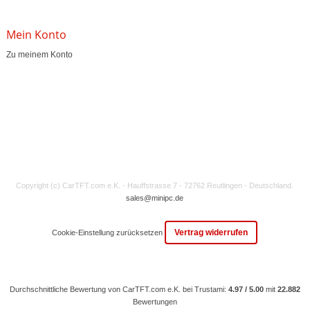
Mein Konto
Zu meinem Konto
Copyright (c) CarTFT.com e.K. - Hauffstrasse 7 - 72762 Reutlingen - Deutschland.
sales@minipc.de
Vertrag widerrufen
Cookie-Einstellung zurücksetzen
Durchschnittliche Bewertung von CarTFT.com e.K. bei Trustami:
4.97 / 5.00
mit
22.882
Bewertungen