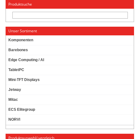
« Wechseln zu: CarTFT.com
English
Produktsuche
Unser Sortiment
Komponenten
Barebones
VIDEO/STROM/AUDIO-ANSCHLUSSKABEL F.
Edge Computing / AI
CARTFT 7" (DISPLAYSEITIG USB)
TabletPC
Mini-TFT Displays
Jetway
Mitac
ECS Elitegroup
NORVI
Produktauswahl/-vergleich