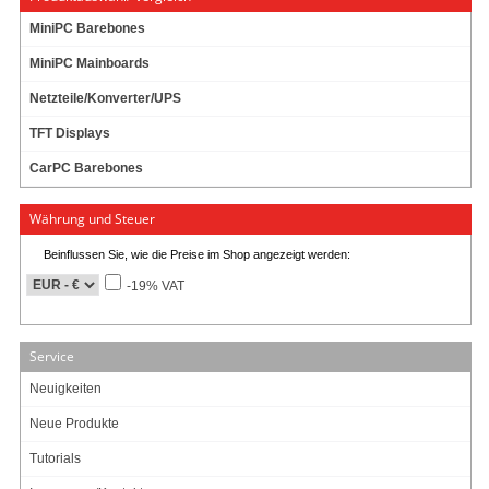
Video/Strom/Audio-Anschlusskabel f. CarTFT 7" (displayseitig USB)
MiniPC Barebones
MiniPC Mainboards
4.95
EUR
Netzteile/Konverter/UPS
inkl. 19% MwSt. zzgl.
Versand
TFT Displays
Auf Lager (10 St.)
CarPC Barebones
3 Meinungen
Währung und Steuer
Art-Nr.: 742
Anzahl:
Beinflussen Sie, wie die Preise im Shop angezeigt werden:
In den Warenkorb
-19% VAT
Service
Neuigkeiten
Neue Produkte
Datenblatt
Download (PDF)
Tutorials
Datenblatt
Druckansicht