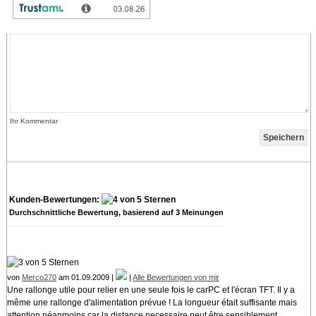
werden).Das Guthaben kann nur mit Bestellungen verrechnet werden. Eine
andersartige Auszahlung ist nicht möglich.
Ihr Kommentar
Kunden-Bewertungen:
Durchschnittliche Bewertung, basierend auf
3
Meinungen
von
Merco270
am 01.09.2009 |
|
Alle Bewertungen von mir
Une rallonge utile pour relier en une seule fois le carPC et l'écran TFT. Il y a
même une rallonge d'alimentation prévue ! La longueur était suffisante mais
attention néanmoins car la distance necessaire peut être sensiblement