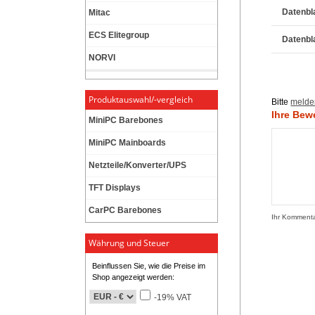
Datenbl
Mitac
ECS Elitegroup
Datenbl
NORVI
Produktauswahl/-vergleich
Bitte
melde
Ihre Bew
MiniPC Barebones
MiniPC Mainboards
Netzteile/Konverter/UPS
TFT Displays
CarPC Barebones
Ihr Komment
Währung und Steuer
Beinflussen Sie, wie die Preise im
Shop angezeigt werden:
-19% VAT