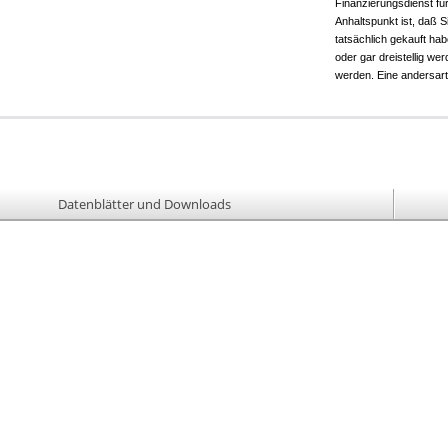
Finanzierungsdienst für 
Anhaltspunkt ist, daß 
tatsächlich gekauft ha
oder gar dreistellig w
werden. Eine andersarti
Datenblätter und Downloads