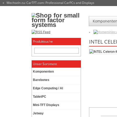
« Wechseln zu: CarTFT.com
: Professional CarPCs and Displays
Komponente
minipc
INTEL CEL
Produktsuche
Unser Sortiment
Komponenten
Barebones
Edge Computing / AI
TabletPC
Mini-TFT Displays
Jetway