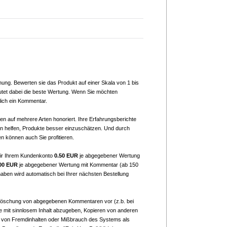
nung. Bewerten sie das Produkt auf einer Skala von 1 bis
utet dabei die beste Wertung. Wenn Sie möchten
lich ein Kommentar.
n auf mehrere Arten honoriert. Ihre Erfahrungsberichte
 helfen, Produkte besser einzuschätzen. Und durch
n können auch Sie profitieren.
ir Ihrem Kundenkonto
0.50 EUR
je abgegebener Wertung
00 EUR
je abgegebener Wertung mit Kommentar (ab 150
aben wird automatisch bei Ihrer nächsten Bestellung
 Löschung von abgegebenen Kommentaren vor (z.b. bei
mit sinnlosem Inhalt abzugeben, Kopieren von anderen
 von Fremdinhalten oder Mißbrauch des Systems als