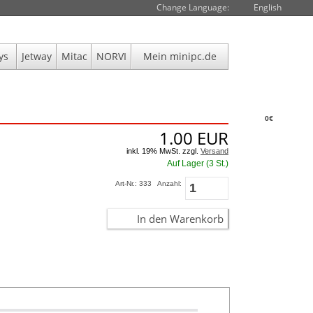
Change Language:
English
ys
Jetway
Mitac
NORVI
Mein minipc.de
0€
1.00
EUR
inkl. 19% MwSt. zzgl.
Versand
Auf Lager (3 St.)
Art-Nr.: 333
Anzahl:
In den Warenkorb