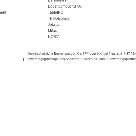
Barebones
Edge Computing / AI
ment
TabletPC
TFT-Displays
Jetway
Mitac
NORVI
Durchschnittliche Bewertung von CarTFT.com e.K. bei Trustami:
4.97 / 5
|
Bewertungsgrundlage des Anbieters: 5 Verkaufs- und 2 Bewertungsplattf