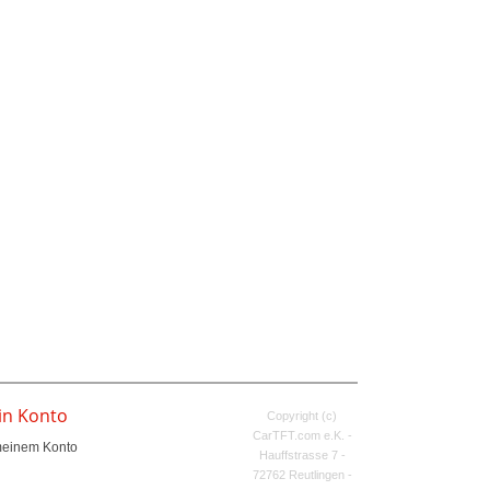
in Konto
Copyright (c)
CarTFT.com e.K. -
meinem Konto
Hauffstrasse 7 -
72762 Reutlingen -