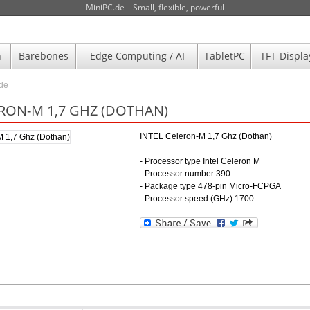
MiniPC.de – Small, flexible, powerful
n
Barebones
Edge Computing / AI
TabletPC
TFT-Displa
.de
ERON-M 1,7 GHZ (DOTHAN)
INTEL Celeron-M 1,7 Ghz (Dothan)
- Processor type Intel Celeron M
- Processor number 390
- Package type 478-pin Micro-FCPGA
- Processor speed (GHz) 1700