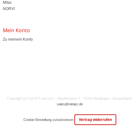
Mitac
NORVI
Mein Konto
Zu meinem Konto
Copyright (c) CarTFT.com e.K. - Hauffstrasse 7 - 72762 Reutlingen - Deutschland.
sales@minipc.de
Vertrag widerrufen
Cookie-Einstellung zurücksetzen