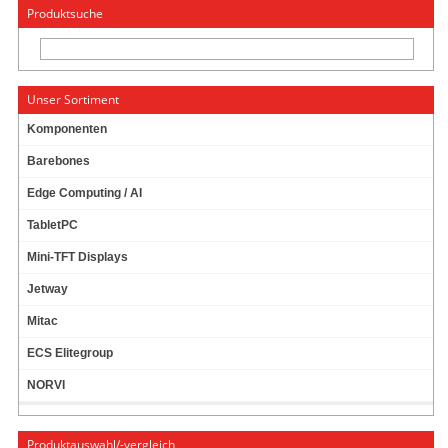
« Wechseln zu: CarTFT.com
English
Produktsuche
Unser Sortiment
Komponenten
Barebones
WIRELESS LAN / BLUETOOTH MINI-PCI
Edge Computing / AI
EXPRESS [QCOM COMBO ZQ802XRACB] -- MIT
PIGTAILS/ANTENNEN --
TabletPC
Mini-TFT Displays
Jetway
Mitac
ECS Elitegroup
NORVI
Produktauswahl/-vergleich