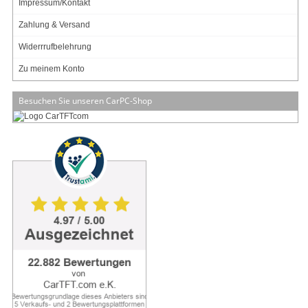
Impressum/Kontakt
Zahlung & Versand
Widerrrufbelehrung
47.95
EUR
Zu meinem Konto
inkl. 19% MwSt. zzgl.
Versand
In 3 Wochen lieferbar.
Wird für Sie bestellt.
Besuchen Sie unseren CarPC-Shop
2 Meinungen
Art-Nr.: 1517
Anzahl:
In den Warenkorb
Qcom WIFI+BT Combo Card 802.11 b/g/n/ac Wireless LAN and Bluetooth 4.0 +
BLE Combo Half Mini Card