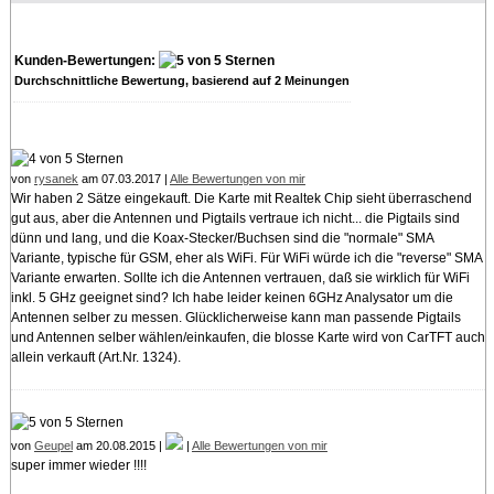
Kunden-Bewertungen:
Durchschnittliche Bewertung, basierend auf
2
Meinungen
von
rysanek
am 07.03.2017 |
Alle Bewertungen von mir
Wir haben 2 Sätze eingekauft. Die Karte mit Realtek Chip sieht überraschend
gut aus, aber die Antennen und Pigtails vertraue ich nicht... die Pigtails sind
dünn und lang, und die Koax-Stecker/Buchsen sind die "normale" SMA
Variante, typische für GSM, eher als WiFi. Für WiFi würde ich die "reverse" SMA
Variante erwarten. Sollte ich die Antennen vertrauen, daß sie wirklich für WiFi
inkl. 5 GHz geeignet sind? Ich habe leider keinen 6GHz Analysator um die
Antennen selber zu messen. Glücklicherweise kann man passende Pigtails
und Antennen selber wählen/einkaufen, die blosse Karte wird von CarTFT auch
allein verkauft (Art.Nr. 1324).
von
Geupel
am 20.08.2015 |
|
Alle Bewertungen von mir
super immer wieder !!!!