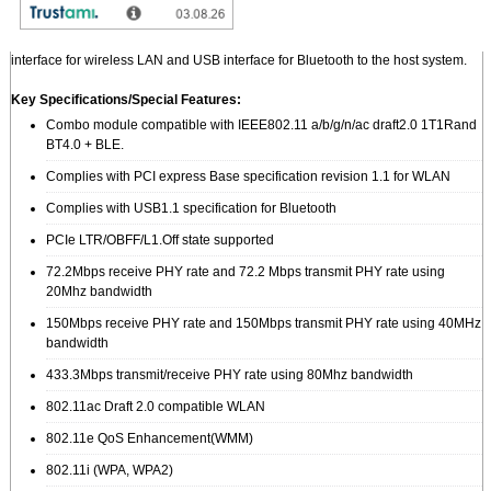
The ZQ802XRACB (successor model of Q802XKN3B) is designed to provide
wireless LAN and Bluetooth function on a small form factor with PCI Express
interface for wireless LAN and USB interface for Bluetooth to the host system.
Key Specifications/Special Features:
Combo module compatible with IEEE802.11 a/b/g/n/ac draft2.0 1T1Rand
BT4.0 + BLE.
Complies with PCI express Base specification revision 1.1 for WLAN
Complies with USB1.1 specification for Bluetooth
PCIe LTR/OBFF/L1.Off state supported
72.2Mbps receive PHY rate and 72.2 Mbps transmit PHY rate using
20Mhz bandwidth
150Mbps receive PHY rate and 150Mbps transmit PHY rate using 40MHz
bandwidth
433.3Mbps transmit/receive PHY rate using 80Mhz bandwidth
802.11ac Draft 2.0 compatible WLAN
802.11e QoS Enhancement(WMM)
802.11i (WPA, WPA2)