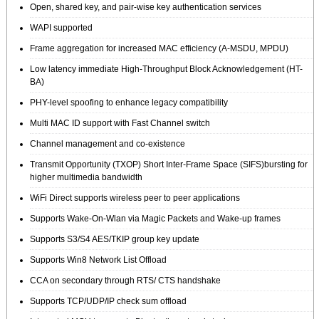
Open, shared key, and pair-wise key authentication services
WAPI supported
Frame aggregation for increased MAC efficiency (A-MSDU, MPDU)
Low latency immediate High-Throughput Block Acknowledgement (HT-
BA)
PHY-level spoofing to enhance legacy compatibility
Multi MAC ID support with Fast Channel switch
Channel management and co-existence
Transmit Opportunity (TXOP) Short Inter-Frame Space (SIFS)bursting for
higher multimedia bandwidth
WiFi Direct supports wireless peer to peer applications
Supports Wake-On-Wlan via Magic Packets and Wake-up frames
Supports S3/S4 AES/TKIP group key update
Supports Win8 Network List Offload
CCA on secondary through RTS/ CTS handshake
Supports TCP/UDP/IP check sum offload