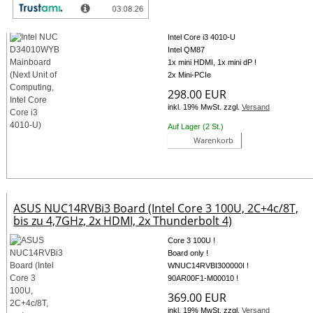
Intel NUC D34010WYB Mainboard (Next Unit of
Computing, Intel Core i3 4010-U)
Intel Core i3 4010-U
Intel QM87
1x mini HDMI, 1x mini dP !
2x Mini-PCIe
298.00 EUR
inkl. 19% MwSt. zzgl.
Versand
Auf Lager (2 St.)
Warenkorb
ASUS NUC14RVBi3 Board (Intel Core 3 100U, 2C+4c/8T,
bis zu 4,7GHz, 2x HDMI, 2x Thunderbolt 4)
Core 3 100U !
Board only !
WNUC14RVBI300000I !
90AR00F1-M00010 !
369.00 EUR
inkl. 19% MwSt. zzgl.
Versand