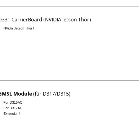
331 CarrierBoard (NVIDIA Jetson Thor)
NVidia Jetson Thor !
GMSL Module
(für D317/D315)
For D315AO !
For D317AO !
Extension !