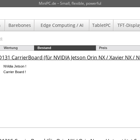
MiniPC.de – Small, flexible, powerful
n
Barebones
Edge Computing / AI
TabletPC
TFT-Displa
de
Wertung
Bestand
Preis
131 CarrierBoard (für NVIDIA Jetson Orin NX / Xavier NX / 
NVidia Jetson !
Carrier Board !