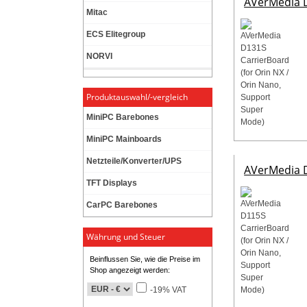
AVerMedia D
Mitac
ECS Elitegroup
NORVI
Produktauswahl/-vergleich
MiniPC Barebones
MiniPC Mainboards
Netzteile/Konverter/UPS
AVerMedia D
TFT Displays
CarPC Barebones
Währung und Steuer
Beinflussen Sie, wie die Preise im
Shop angezeigt werden:
-19% VAT