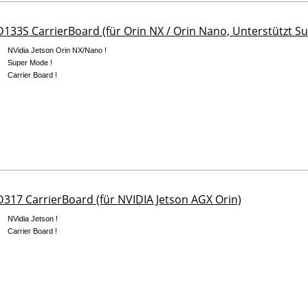
133S CarrierBoard (für Orin NX / Orin Nano, Unterstützt S
NVidia Jetson Orin NX/Nano !
Super Mode !
Carrier Board !
317 CarrierBoard (für NVIDIA Jetson AGX Orin)
NVidia Jetson !
Carrier Board !