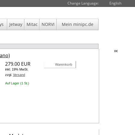
Change Language:
English
ys
Jetway
Mitac
NORVI
Mein minipc.de
0€
Nano)
279.00 EUR
Warenkorb
inkl. 19% MwSt.
zzgl.
Versand
Auf Lager (1 St.)