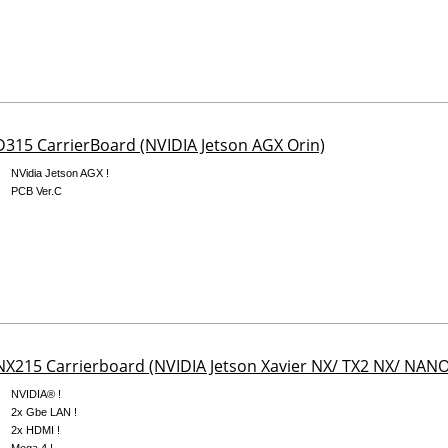
315 CarrierBoard (NVIDIA Jetson AGX Orin)
NVidia Jetson AGX !
PCB Ver.C
X215 Carrierboard (NVIDIA Jetson Xavier NX/ TX2 NX/ NANO
NVIDIA® !
2x Gbe LAN !
2x HDMI !