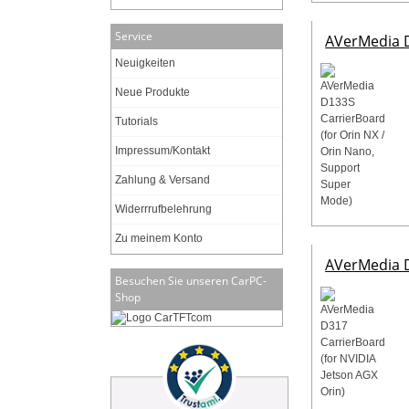
Service
AVerMedia D
Neuigkeiten
Neue Produkte
Tutorials
Impressum/Kontakt
Zahlung & Versand
Widerrrufbelehrung
Zu meinem Konto
AVerMedia D
Besuchen Sie unseren CarPC-
Shop