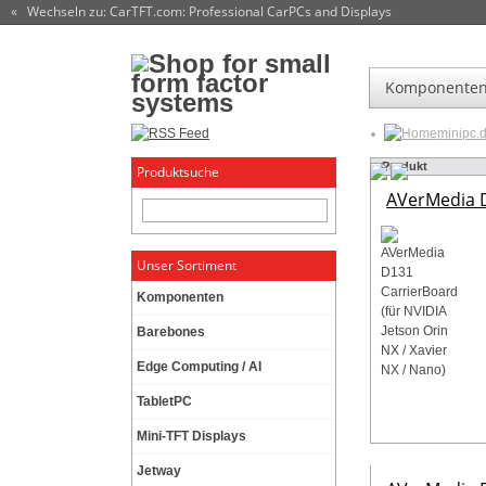
« Wechseln zu: CarTFT.com
: Professional CarPCs and Displays
Komponente
minipc.
Produkt
Produktsuche
AVerMedia D
Unser Sortiment
Komponenten
Barebones
Edge Computing / AI
TabletPC
Mini-TFT Displays
Jetway